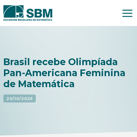
Pular
para
o
conteúdo
Brasil recebe Olimpíada
Pan-Americana Feminina
de Matemática
20/10/2025