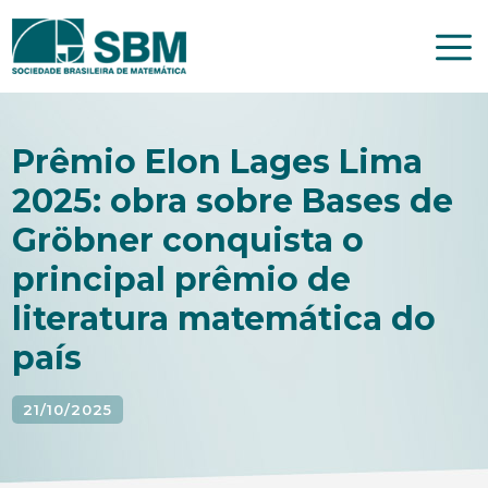
Pular
para
o
conteúdo
Prêmio Elon Lages Lima
2025: obra sobre Bases de
Gröbner conquista o
principal prêmio de
literatura matemática do
país
21/10/2025