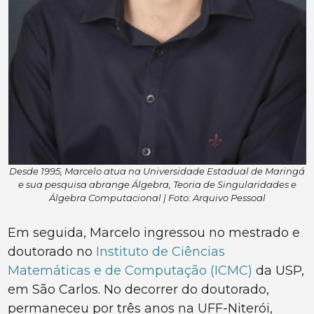
Desde 1995, Marcelo atua na Universidade Estadual de Maringá
e sua pesquisa abrange Álgebra, Teoria de Singularidades e
Álgebra Computacional | Foto: Arquivo Pessoal
Em seguida, Marcelo ingressou no mestrado e
doutorado no
Instituto de Ciências
Matemáticas e de Computação (ICMC)
da USP,
em São Carlos. No decorrer do doutorado,
permaneceu por três anos na UFF-Niterói,