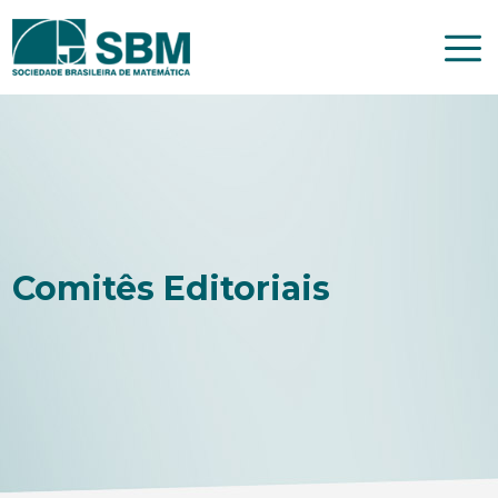
Pular
para
o
conteúdo
Comitês Editoriais