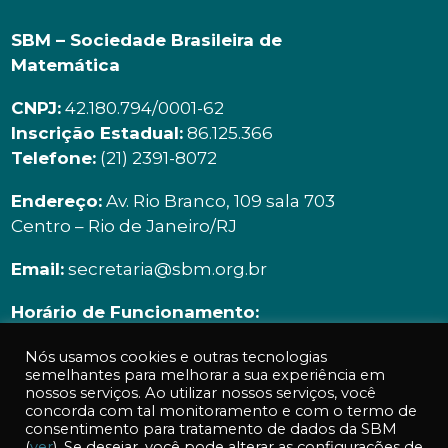
SBM – Sociedade Brasileira de
Matemática
CNPJ:
42.180.794/0001-62
Inscrição Estadual:
86.125.366
Telefone:
(21) 2391-8072
Endereço:
Av. Rio Branco, 109 sala 703
Centro – Rio de Janeiro/RJ
Email:
secretaria@sbm.org.br
Horário de Funcionamento:
Segunda à sexta | 9h00 ás 18h00
Nós usamos cookies e outras tecnologias
semelhantes para melhorar a sua experiência em
nossos serviços. Ao utilizar nossos serviços, você
concorda com tal monitoramento e com o termo de
consentimento para tratamento de dados da SBM
(
ver
). Se desejar, você pode alterar as configurações de