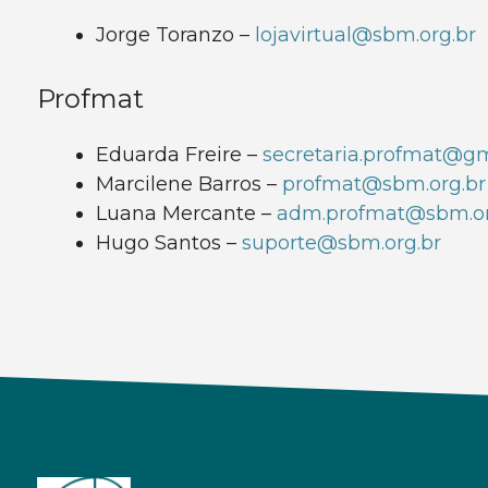
Jorge Toranzo –
lojavirtual@sbm.org.br
Profmat
Eduarda Freire –
secretaria.profmat@g
Marcilene Barros –
profmat@sbm.org.br
Luana Mercante –
adm.profmat@sbm.or
Hugo Santos –
suporte@sbm.org.br