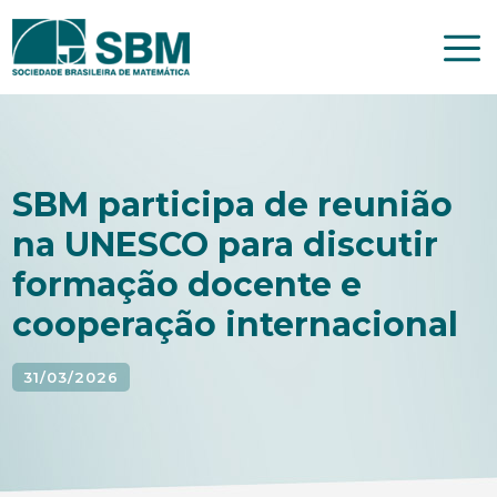
Pular
para
o
conteúdo
SBM participa de reunião
na UNESCO para discutir
formação docente e
cooperação internacional
31/03/2026