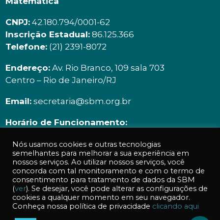
Matemática
CNPJ:
42.180.794/0001-62
Inscrição Estadual:
86.125.366
Telefone:
(21) 2391-8072
Endereço:
Av. Rio Branco, 109 sala 703
Centro – Rio de Janeiro/RJ
Email:
secretaria@sbm.org.br
Horário de Funcionamento:
Segunda à sexta | 9h00 ás 18h00
Nós usamos cookies e outras tecnologias
semelhantes para melhorar a sua experiência em
nossos serviços. Ao utilizar nossos serviços, você
concorda com tal monitoramento e com o termo de
consentimento para tratamento de dados da SBM
(
ver
). Se desejar, você pode alterar as configurações de
cookies a qualquer momento em seu navegador.
Acessos a essa página: 389
Conheça nossa política de privacidade
clicando aqui