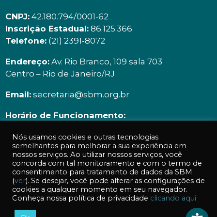
CNPJ:
42.180.794/0001-62
Inscrição Estadual:
86.125.366
Telefone:
(21) 2391-8072
Endereço:
Av. Rio Branco, 109 sala 703
Centro – Rio de Janeiro/RJ
Email:
secretaria@sbm.org.br
Horário de Funcionamento:
Segunda à sexta | 9h00 ás 18h00
Nós usamos cookies e outras tecnologias
semelhantes para melhorar a sua experiência em
nossos serviços. Ao utilizar nossos serviços, você
concorda com tal monitoramento e com o termo de
consentimento para tratamento de dados da SBM
(
ver
). Se desejar, você pode alterar as configurações de
cookies a qualquer momento em seu navegador.
Acessos a essa página: 848
Conheça nossa política de privacidade
clicando aqui