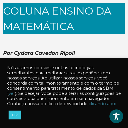
COLUNA ENSINO DA
MATEMÁTICA
Por Cydara Cavedon Ripoll
Nós usamos cookies e outras tecnologias
Convido Luísa Rodríguez Doering e
semelhantes para melhorar a sua experiência em
Franciele Meinerz Wermann para
nossos serviços. Ao utilizar nossos serviços, você
concorda com tal monitoramento e com o termo de
apresentarem o material concreto ábaco
consentimento para tratamento de dados da SBM
(mencionado na BNCC) para o estudo dos
(
ver
). Se desejar, você pode alterar as configurações de
cookies a qualquer momento em seu navegador.
números inteiros e sua experiência com
Conheça nossa política de privacidade
clicando aqui
estudantes da Educação Básica. Luísa é
professora da UFRGS, ligada ao Programa de
Ok
Mestrado em Ensino de Matemática e