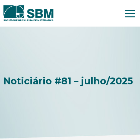
Pular
para
o
conteúdo
Noticiário #81 – julho/2025