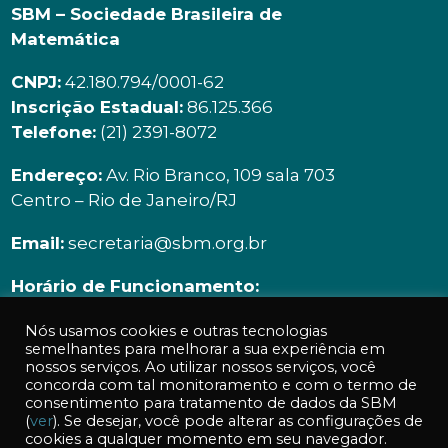
SBM – Sociedade Brasileira de
Matemática
CNPJ:
42.180.794/0001-62
Inscrição Estadual:
86.125.366
Telefone:
(21) 2391-8072
Endereço:
Av. Rio Branco, 109 sala 703
Centro – Rio de Janeiro/RJ
Email:
secretaria@sbm.org.br
Horário de Funcionamento:
Segunda à sexta | 9h00 ás 18h00
Nós usamos cookies e outras tecnologias
semelhantes para melhorar a sua experiência em
nossos serviços. Ao utilizar nossos serviços, você
concorda com tal monitoramento e com o termo de
consentimento para tratamento de dados da SBM
(
ver
). Se desejar, você pode alterar as configurações de
cookies a qualquer momento em seu navegador.
Acessos a essa página: 740