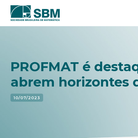
Pular
para
o
conteúdo
PROFMAT é destaq
abrem horizontes 
10/07/2023