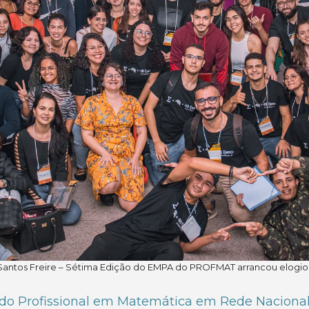
 Santos Freire – Sétima Edição do EMPA do PROFMAT arrancou elogios
do Profissional em Matemática em Rede Nacion