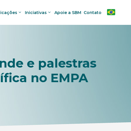
licações
Iniciativas
Apoie a SBM
Contato
de e palestras
ífica no EMPA