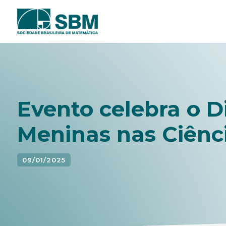
Pular
para
o
conteúdo
Evento celebra o D
Meninas nas Ciênc
09/01/2025