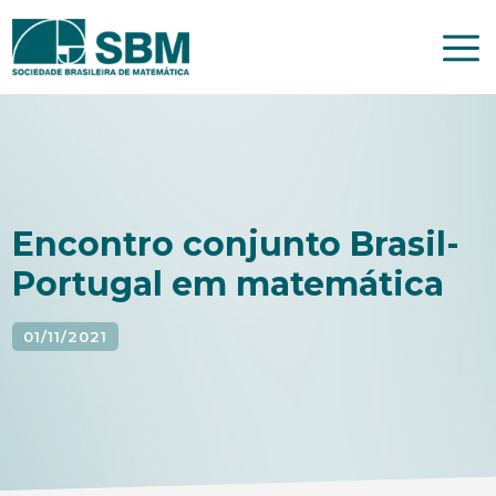
Pular
para
o
conteúdo
Encontro conjunto Brasil-
Portugal em matemática
01/11/2021