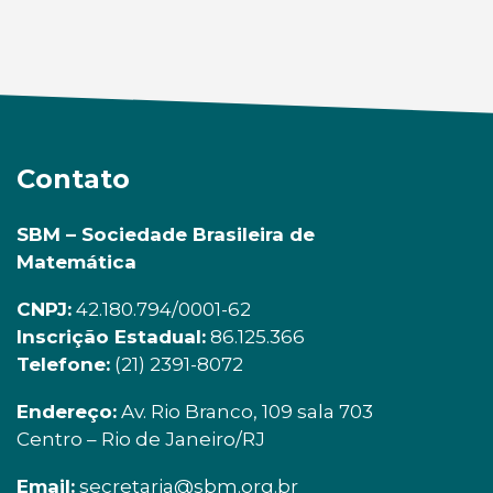
Contato
SBM – Sociedade Brasileira de
Matemática
CNPJ:
42.180.794/0001-62
Inscrição Estadual:
86.125.366
Telefone:
(21) 2391-8072
Endereço:
Av. Rio Branco, 109 sala 703
Centro – Rio de Janeiro/RJ
Email:
secretaria@sbm.org.br