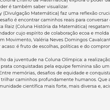
(Coluna Ensino da Matemática) explora o poder da
r é também saber visualizar.
y (Divulgação Matemática) faz uma reflexão crucia
desafio é encontrar caminhos reais para conversar
ica Raiz (Coluna História da Matemática) resgatam
dador cujo espírito de colaboração ecoa e molda 
em Movimento, Valéria Neves Domingos Cavalcanti 
 acaso: é fruto de escolhas, políticas e do comp
ilho da juventude na Coluna Olímpica: a realizaç
e prata conquistadas pela equipe feminina são um
. Entre memórias, desafios de equidade e conqui
, trilhar caminhos profundamente humanos. Que as
nidade científica mais forte, mais diversa e, ac