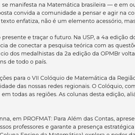
 se manifesta na Matemática brasileira — e em 
osta convida a comunidade a pensar e agir na con
texto enfatiza, não é um elemento acessório, mas p
esente e traçar o futuro. Na USP, a 4a edição d
cia de conectar a pesquisa teórica com as ques
ncio dos medalhistas da 2a edição da OPMBr volta 
s de todo o país.
rições para o VII Colóquio de Matemática da Regiã
dade das nossas redes regionais. O Colóquio, com 
m todas as regiões. As colunas desta edição, ali
Penna, em PROFMAT: Para Além das Contas, aprese
sos professores e garante a presença estratégic