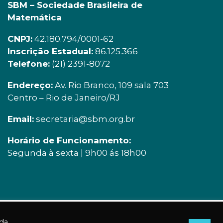
SBM – Sociedade Brasileira de
Matemática
CNPJ:
42.180.794/0001-62
Inscrição Estadual:
86.125.366
Telefone:
(21) 2391-8072
Endereço:
Av. Rio Branco, 109 sala 703
Centro – Rio de Janeiro/RJ
Email:
secretaria@sbm.org.br
Horário de Funcionamento:
Segunda à sexta | 9h00 ás 18h00
Acessos a essa página: 1560
 da