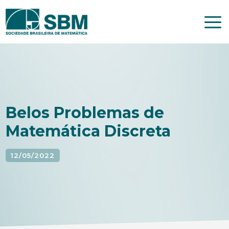
Pular
para
o
conteúdo
Belos Problemas de
Matemática Discreta
12/05/2022