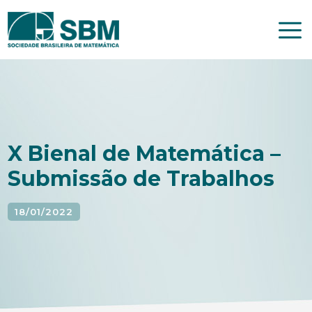
Pular
para
o
conteúdo
X Bienal de Matemática –
Submissão de Trabalhos
18/01/2022