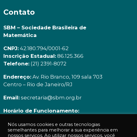
Contato
SBM – Sociedade Brasileira de
Matemática
CNPJ:
42.180.794/0001-62
Inscrição Estadual:
86.125.366
Telefone:
(21) 2391-8072
Endereço:
Av. Rio Branco, 109 sala 703
Centro – Rio de Janeiro/RJ
Email:
secretaria@sbm.org.br
Horário de Funcionamento:
Segunda à sexta | 9h00 ás 18h00
Nós usamos cookies e outras tecnologias
semelhantes para melhorar a sua experiência em
nossos serviços. Ao utilizar nossos serviços, você