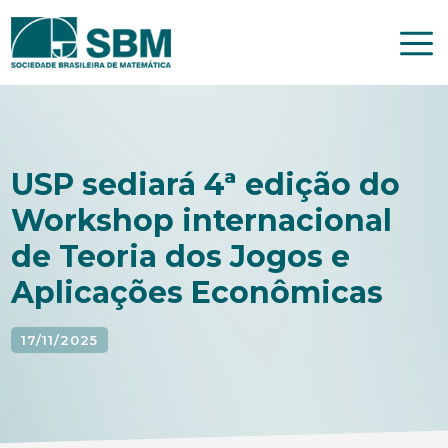
Pular
para
o
conteúdo
USP sediará 4ª edição do
Workshop internacional
de Teoria dos Jogos e
Aplicações Econômicas
17/11/2025