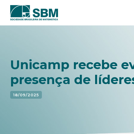
Pular
para
o
conteúdo
Unicamp recebe e
presença de líder
18/09/2025