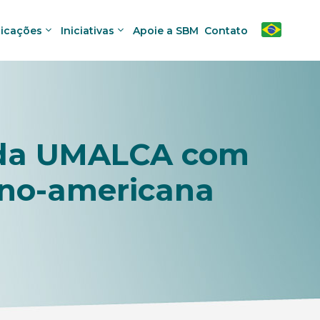
licações
Iniciativas
Apoie a SBM
Contato
s da UMALCA com
ino-americana