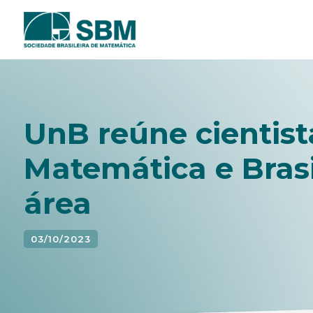
Pular
para
o
conteúdo
UnB reúne cientis
Matemática e Brasi
área
03/10/2023