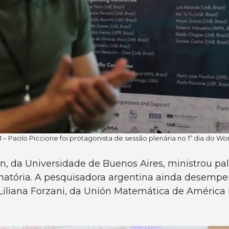
– Paolo Piccione foi protagonista de sessão plenária no 1º dia do 
n, da Universidade de Buenos Aires, ministrou pal
natória. A pesquisadora argentina ainda desemp
Liliana Forzani, da Unión Matemática de América