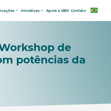
licações
Iniciativas
Apoie a SBM
Contato
 Workshop de
com potências da