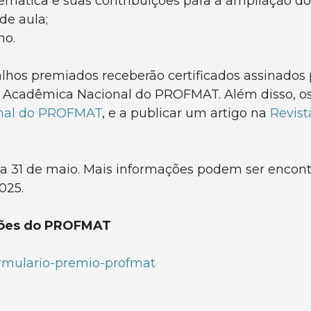
emática e suas contribuições para a ampliação d
de aula;
ho.
balhos premiados receberão certificados assinados 
 Acadêmica Nacional do PROFMAT. Além disso, o
onal do PROFMAT
, e a publicar um artigo na
Revist
dia 31 de maio. Mais informações podem ser encon
025.
ações do PROFMAT
ormulario-premio-profmat