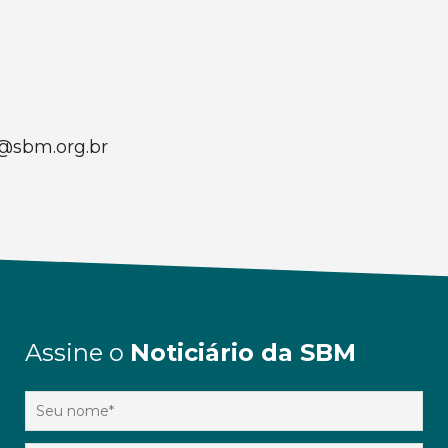
@sbm.org.br
Assine o
Noticiário da SBM