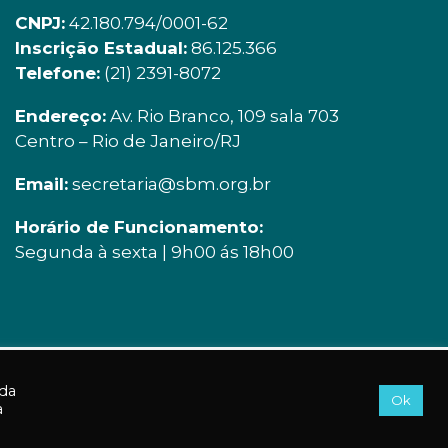
CNPJ:
42.180.794/0001-62
Inscrição Estadual:
86.125.366
Telefone:
(21) 2391-8072
Endereço:
Av. Rio Branco, 109 sala 703
Centro – Rio de Janeiro/RJ
Email:
secretaria@sbm.org.br
Horário de Funcionamento:
Segunda à sexta | 9h00 ás 18h00
Acessos a essa página: 187
 da
Ok
a