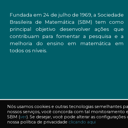
Fundada em 24 de julho de 1969, a Sociedade
Brasileira de Matemática (SBM) tem como
principal objetivo desenvolver ações que
contribuam para fomentar a pesquisa e a
melhoria do ensino em matemática em
todos os níveis.
Nós usamos cookies e outras tecnologias semelhantes para
nossos serviços, você concorda com tal monitoramento
© 2026 SBM - Sociedade Brasileira de Matemática
SBM (
ver
). Se desejar, você pode alterar as configuraç
nossa política de privacidade
clicando aqui