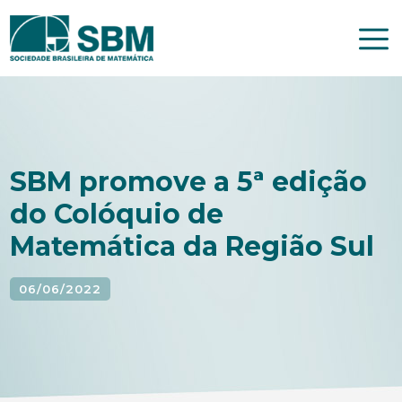
Pular
para
o
conteúdo
SBM promove a 5ª edição
do Colóquio de
Matemática da Região Sul
06/06/2022