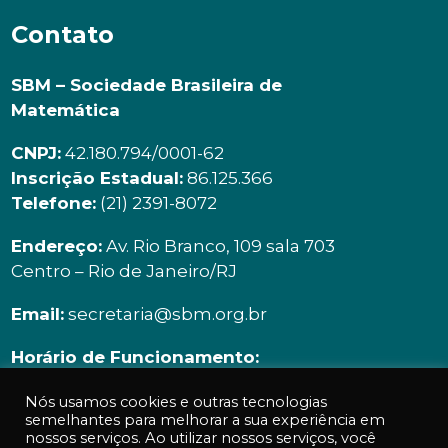
Contato
SBM – Sociedade Brasileira de
Matemática
CNPJ:
42.180.794/0001-62
Inscrição Estadual:
86.125.366
Telefone:
(21) 2391-8072
Endereço:
Av. Rio Branco, 109 sala 703
Centro – Rio de Janeiro/RJ
Email:
secretaria@sbm.org.br
Horário de Funcionamento:
Segunda à sexta | 9h00 ás 18h00
Nós usamos cookies e outras tecnologias
semelhantes para melhorar a sua experiência em
nossos serviços. Ao utilizar nossos serviços, você