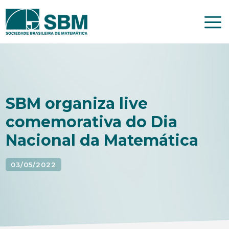
Pular
para
o
conteúdo
SBM organiza live
comemorativa do Dia
Nacional da Matemática
03/05/2022