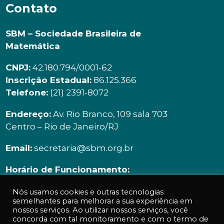
Contato
SBM – Sociedade Brasileira de
Matemática
CNPJ:
42.180.794/0001-62
Inscrição Estadual:
86.125.366
Telefone:
(21) 2391-8072
Endereço:
Av. Rio Branco, 109 sala 703
Centro – Rio de Janeiro/RJ
Email:
secretaria@sbm.org.br
Horário de Funcionamento:
Segunda à sexta | 9h00 ás 18h00
Nós usamos cookies e outras tecnologias
semelhantes para melhorar a sua experiência em
nossos serviços. Ao utilizar nossos serviços, você
concorda com tal monitoramento e com o termo de