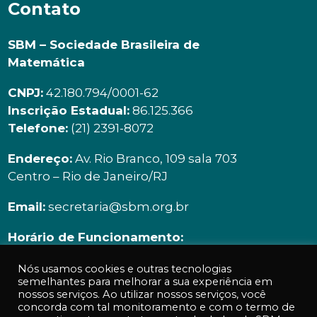
Contato
SBM – Sociedade Brasileira de
Matemática
CNPJ:
42.180.794/0001-62
Inscrição Estadual:
86.125.366
Telefone:
(21) 2391-8072
Endereço:
Av. Rio Branco, 109 sala 703
Centro – Rio de Janeiro/RJ
Email:
secretaria@sbm.org.br
Horário de Funcionamento:
Segunda à sexta | 9h00 ás 18h00
Nós usamos cookies e outras tecnologias
semelhantes para melhorar a sua experiência em
nossos serviços. Ao utilizar nossos serviços, você
concorda com tal monitoramento e com o termo de