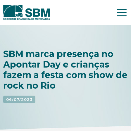
Pular
para
o
conteúdo
SBM marca presença no
Apontar Day e crianças
fazem a festa com show de
rock no Rio
06/07/2023