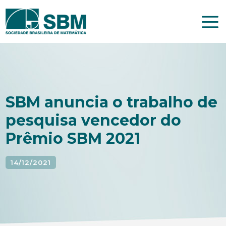
Pular
para
o
conteúdo
SBM anuncia o trabalho de
pesquisa vencedor do
Prêmio SBM 2021
14/12/2021