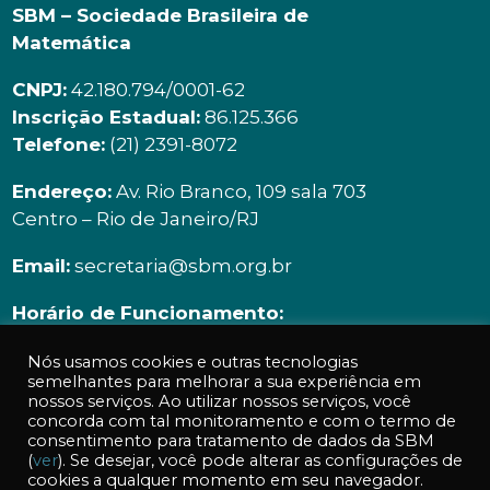
SBM – Sociedade Brasileira de
Matemática
CNPJ:
42.180.794/0001-62
Inscrição Estadual:
86.125.366
Telefone:
(21) 2391-8072
Endereço:
Av. Rio Branco, 109 sala 703
Centro – Rio de Janeiro/RJ
Email:
secretaria@sbm.org.br
Horário de Funcionamento:
Segunda à sexta | 9h00 ás 18h00
Nós usamos cookies e outras tecnologias
semelhantes para melhorar a sua experiência em
nossos serviços. Ao utilizar nossos serviços, você
concorda com tal monitoramento e com o termo de
consentimento para tratamento de dados da SBM
(
ver
). Se desejar, você pode alterar as configurações de
cookies a qualquer momento em seu navegador.
Acessos a essa página: 649