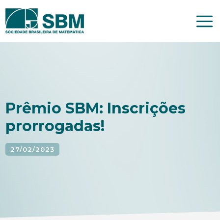
Pular
para
o
conteúdo
Prêmio SBM: Inscrições
prorrogadas!
27/02/2023