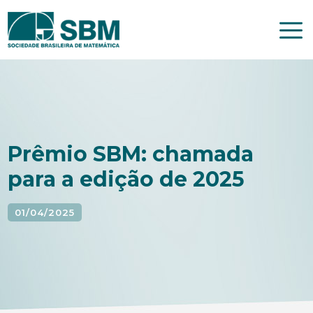
Pular
para
o
conteúdo
Prêmio SBM: chamada
para a edição de 2025
01/04/2025