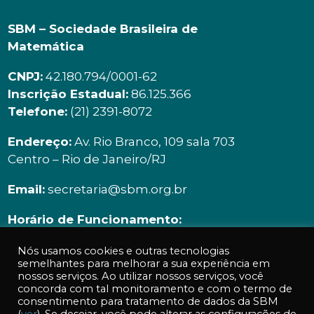
SBM – Sociedade Brasileira de
Matemática
CNPJ:
42.180.794/0001-62
Inscrição Estadual:
86.125.366
Telefone:
(21) 2391-8072
Endereço:
Av. Rio Branco, 109 sala 703
Centro – Rio de Janeiro/RJ
Email:
secretaria@sbm.org.br
Horário de Funcionamento:
Segunda à sexta | 9h00 ás 18h00
Nós usamos cookies e outras tecnologias
semelhantes para melhorar a sua experiência em
nossos serviços. Ao utilizar nossos serviços, você
concorda com tal monitoramento e com o termo de
consentimento para tratamento de dados da SBM