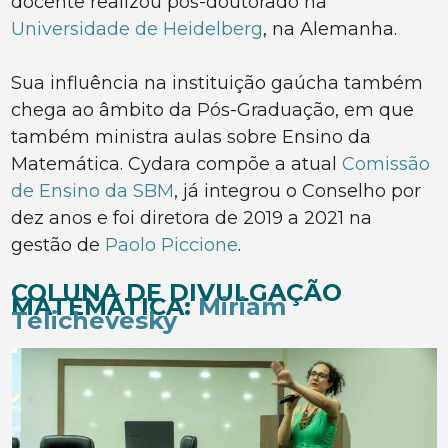
docente realizou pós-doutorado na
Universidade de Heidelberg
, na Alemanha.
Sua influência na instituição gaúcha também
chega ao âmbito da Pós-Graduação, em que
também ministra aulas sobre Ensino da
Matemática. Cydara compõe a atual
Comissão
de Ensino da SBM
, já integrou o Conselho por
dez anos e foi diretora de 2019 a 2021 na
gestão de
Paolo Piccione
.
COLUNA DE DIVULGAÇÃO
MATEMÁTICA:
Miriam
Telichevesky