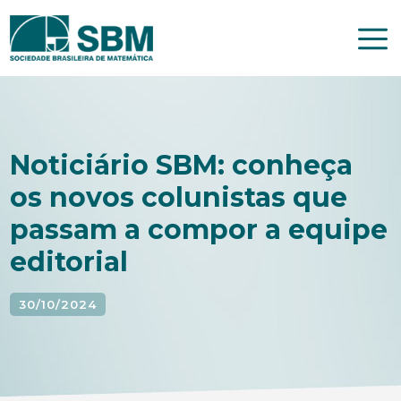
Pular
para
o
conteúdo
Noticiário SBM: conheça
os novos colunistas que
passam a compor a equipe
editorial
30/10/2024