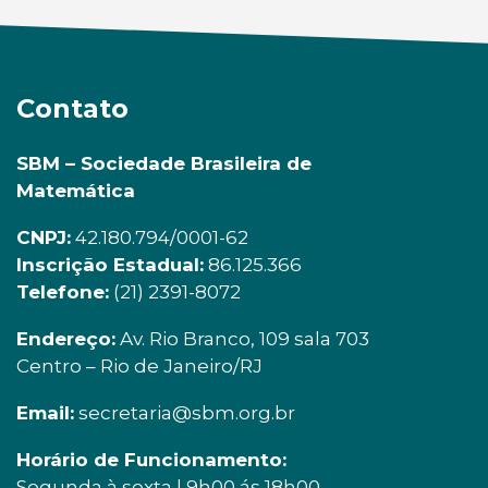
Contato
SBM – Sociedade Brasileira de
Matemática
CNPJ:
42.180.794/0001-62
Inscrição Estadual:
86.125.366
Telefone:
(21) 2391-8072
Endereço:
Av. Rio Branco, 109 sala 703
Centro – Rio de Janeiro/RJ
Email:
secretaria@sbm.org.br
Horário de Funcionamento:
Segunda à sexta | 9h00 ás 18h00