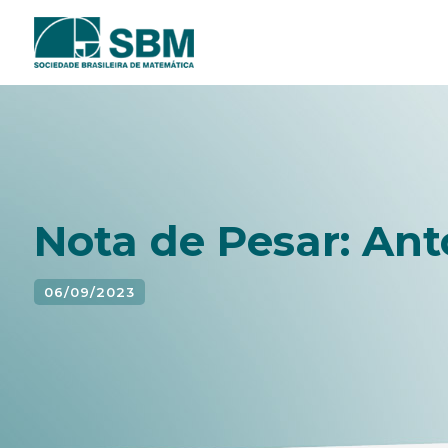
Pular
para
o
conteúdo
Nota de Pesar: Ant
06/09/2023