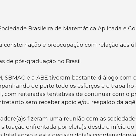
 Sociedade Brasileira de Matemática Aplicada e 
a consternação e preocupação com relação aos úl
 de pós-graduação no Brasil.
BM, SBMAC e a ABE tiveram bastante diálogo com o
mpanhando de perto todo os esforços e o trabalh
l, com reiteradas tentativas de continuar com o 
 entretanto sem receber apoio e/ou respaldo da ag
enadore(a)s fizeram uma reunião com as socieda
 situação enfrentada por ele(a)s desde o início d
am total apoio à esta decisão do(a)s coordenador