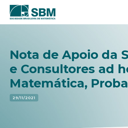
Pular
para
o
conteúdo
Nota de Apoio da
e Consultores ad h
Matemática, Probab
29/11/2021