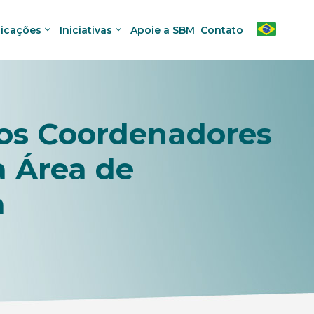
licações
Iniciativas
Apoie a SBM
Contato
os Coordenadores
a Área de
a