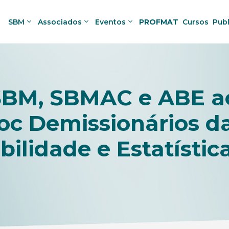
SBM
Associados
Eventos
PROFMAT
Cursos
Pub
 SBM, SBMAC e ABE a
oc Demissionários d
ilidade e Estatístic