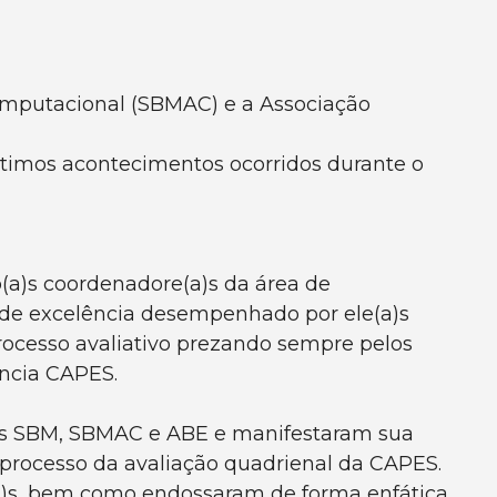
Computacional (SBMAC) e a Associação
timos acontecimentos ocorridos durante o
(a)s coordenadore(a)s da área de
o de excelência desempenhado por ele(a)s
processo avaliativo prezando sempre pelos
ência CAPES.
des SBM, SBMAC e ABE e manifestaram sua
o processo da avaliação quadrienal da CAPES.
e(a)s, bem como endossaram de forma enfática