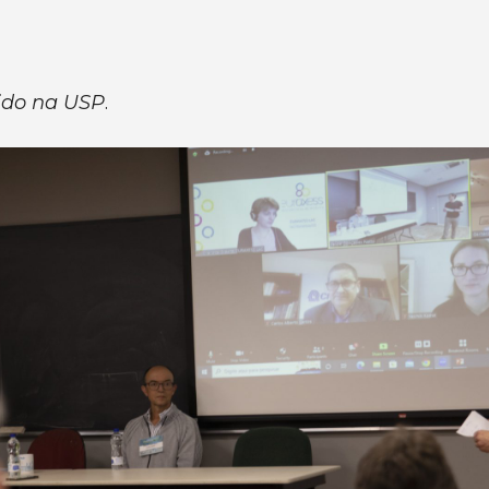
ido na USP
.