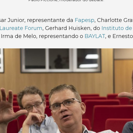
ar Junior, representante da
Fapesp
, Charlotte Gr
 Laureate Forum
, Gerhard Huisken, do
Instituto d
, Irma de Melo, representando o
BAYLAT
, e Ernest