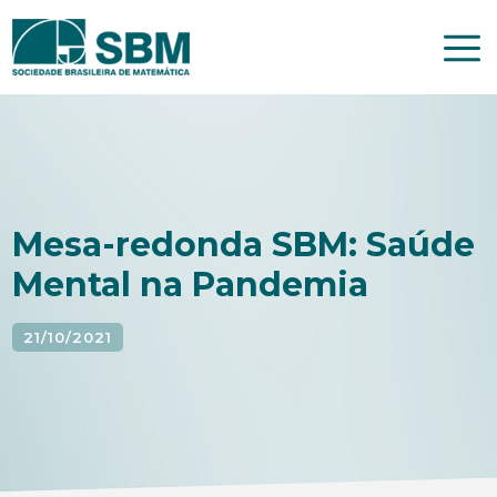
Pular
para
o
conteúdo
Mesa-redonda SBM: Saúde
Mental na Pandemia
21/10/2021