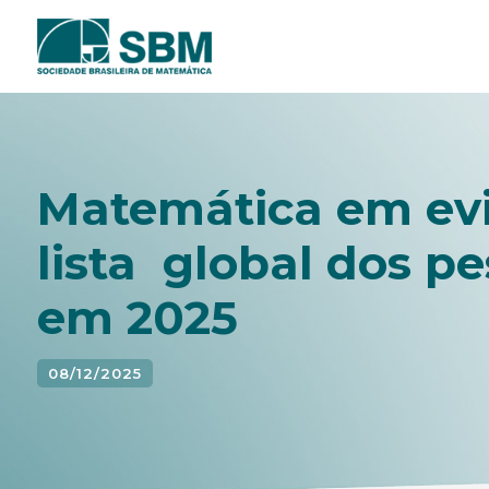
Pular
para
o
conteúdo
Matemática em evi
lista global dos 
em 2025
08/12/2025