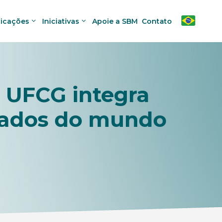
licações
Iniciativas
Apoie a SBM
Contato
 UFCG integra
itados do mundo