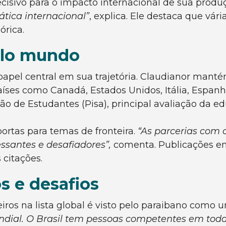
cisivo para o impacto internacional de sua produ
ática internacional”
, explica. Ele destaca que vá
órica.
pelo mundo
el central em sua trajetória. Claudianor manté
íses como Canadá, Estados Unidos, Itália, Espanha
ão de Estudantes (Pisa), principal avaliação da 
portas para temas de fronteira.
“As parcerias com 
santes e desafiadores”,
comenta. Publicações em 
citações.
os e desafios
ros na lista global é visto pelo paraibano como u
ndial. O Brasil tem pessoas competentes em tod