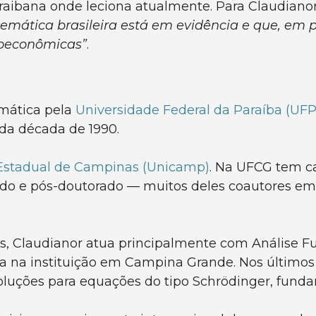
araibana onde leciona atualmente. Para Claudianor
mática brasileira está em evidência e que, em p
ioeconômicas”
.
mática pela
Universidade Federal da Paraíba (UF
 da década de 1990.
Estadual de Campinas (Unicamp)
. Na UFCG tem ca
o e pós-doutorado — muitos deles coautores em ar
is, Claudianor atua principalmente com Análise F
sa na instituição em Campina Grande. Nos último
soluções para equações do tipo Schrödinger, fund