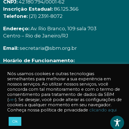
CNPJ:
42.180.794/0001-62
Inscrição Estadual:
86.125.366
Telefone:
(21) 2391-8072
Endereço:
Av. Rio Branco, 109 sala 703
Centro – Rio de Janeiro/RJ
Email:
secretaria@sbm.org.br
Horário de Funcionamento:
Segunda à sexta | 9h00 ás 18h00
Nós usamos cookies e outras tecnologias
semelhantes para melhorar a sua experiência em
nossos serviços. Ao utilizar nossos serviços, você
concorda com tal monitoramento e com o termo de
consentimento para tratamento de dados da SBM
(
ver
). Se desejar, você pode alterar as configurações de
cookies a qualquer momento em seu navegador.
Acessos a essa página: 422
Conheça nossa política de privacidade
clicando aqui
Ok
© 2026 SBM - Sociedade Brasileira de Matemática