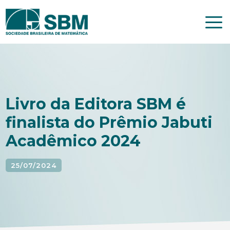
Pular
para
o
conteúdo
Livro da Editora SBM é
finalista do Prêmio Jabuti
Acadêmico 2024
25/07/2024