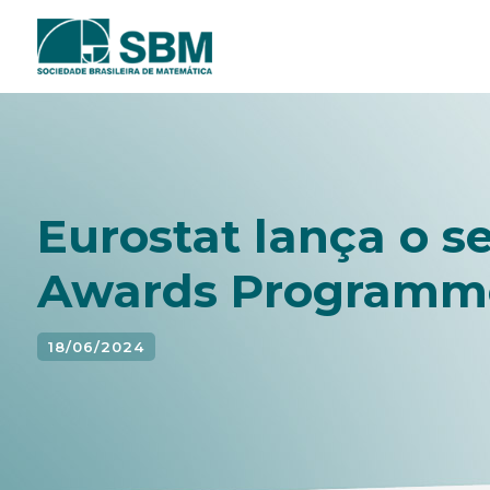
Pular
para
o
conteúdo
Eurostat lança o s
Awards Programm
18/06/2024