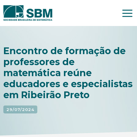
Pular
para
o
conteúdo
Encontro de formação de
professores de
matemática reúne
educadores e especialistas
em Ribeirão Preto
29/07/2024