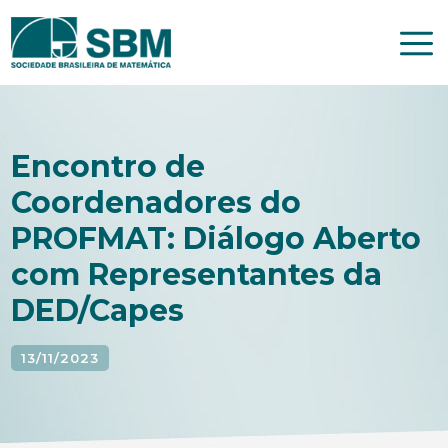
Pular
para
o
conteúdo
Encontro de
Coordenadores do
PROFMAT: Diálogo Aberto
com Representantes da
DED/Capes
13/11/2023