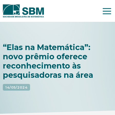
Pular
para
o
conteúdo
“Elas na Matemática”:
novo prêmio oferece
reconhecimento às
pesquisadoras na área
14/05/2024