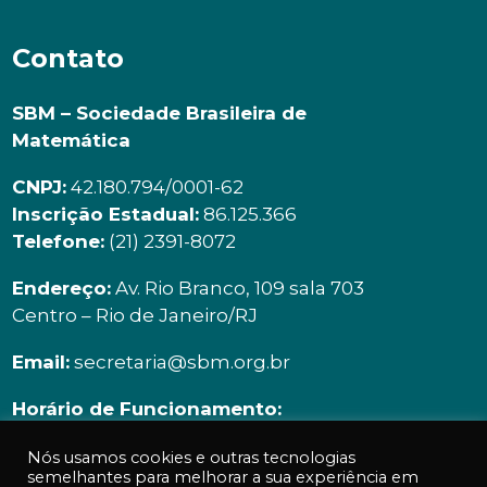
Contato
SBM – Sociedade Brasileira de
Matemática
CNPJ:
42.180.794/0001-62
Inscrição Estadual:
86.125.366
Telefone:
(21) 2391-8072
Endereço:
Av. Rio Branco, 109 sala 703
Centro – Rio de Janeiro/RJ
Email:
secretaria@sbm.org.br
Horário de Funcionamento:
Segunda à sexta | 9h00 ás 18h00
Nós usamos cookies e outras tecnologias
semelhantes para melhorar a sua experiência em