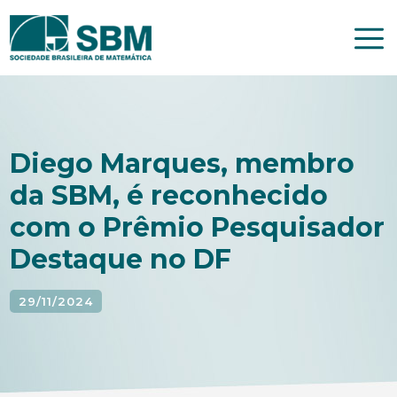
Pular
para
o
conteúdo
Diego Marques, membro
da SBM, é reconhecido
com o Prêmio Pesquisador
Destaque no DF
29/11/2024