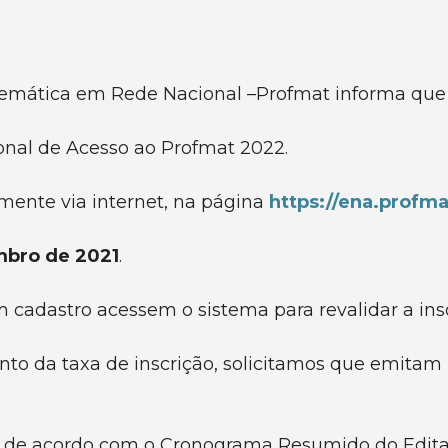
mática em Rede Nacional –Profmat informa que s
ional de Acesso ao Profmat 2022.
mente via internet, na página
https://ena.profm
mbro de 2021
.
 cadastro acessem o sistema para revalidar a ins
to da taxa de inscrição, solicitamos que emita
s de acordo com o Cronograma Resumido do Edita