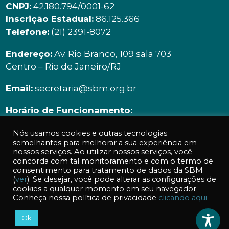
CNPJ:
42.180.794/0001-62
Inscrição Estadual:
86.125.366
Telefone:
(21) 2391-8072
Endereço:
Av. Rio Branco, 109 sala 703
Centro – Rio de Janeiro/RJ
Email:
secretaria@sbm.org.br
Horário de Funcionamento:
Segunda à sexta | 9h00 ás 18h00
Nós usamos cookies e outras tecnologias
semelhantes para melhorar a sua experiência em
nossos serviços. Ao utilizar nossos serviços, você
concorda com tal monitoramento e com o termo de
consentimento para tratamento de dados da SBM
(
ver
). Se desejar, você pode alterar as configurações de
cookies a qualquer momento em seu navegador.
Acessos a essa página: 255
Conheça nossa política de privacidade
clicando aqui
Ok
© 2026 SBM - Sociedade Brasileira de Matemática