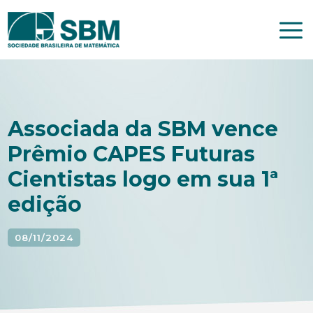
Pular
para
o
conteúdo
Associada da SBM vence
Prêmio CAPES Futuras
Cientistas logo em sua 1ª
edição
08/11/2024