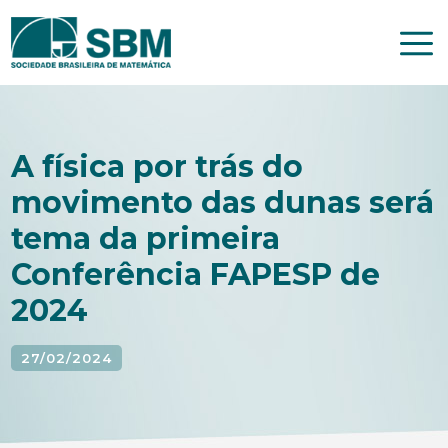
Pular
para
o
conteúdo
A física por trás do
movimento das dunas será
tema da primeira
Conferência FAPESP de
2024
27/02/2024