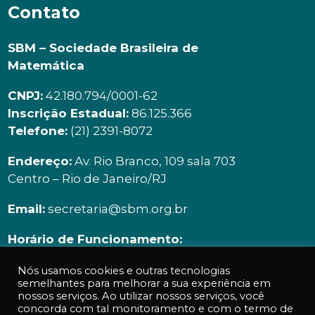
Contato
SBM – Sociedade Brasileira de
Matemática
CNPJ:
42.180.794/0001-62
Inscrição Estadual:
86.125.366
Telefone:
(21) 2391-8072
Endereço:
Av. Rio Branco, 109 sala 703
Centro – Rio de Janeiro/RJ
Email:
secretaria@sbm.org.br
Horário de Funcionamento:
Segunda à sexta | 9h00 ás 18h00
Nós usamos cookies e outras tecnologias
semelhantes para melhorar a sua experiência em
nossos serviços. Ao utilizar nossos serviços, você
concorda com tal monitoramento e com o termo de