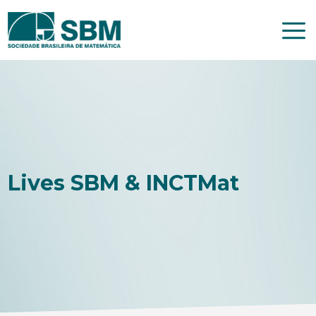
Pular
para
o
conteúdo
Lives SBM & INCTMat