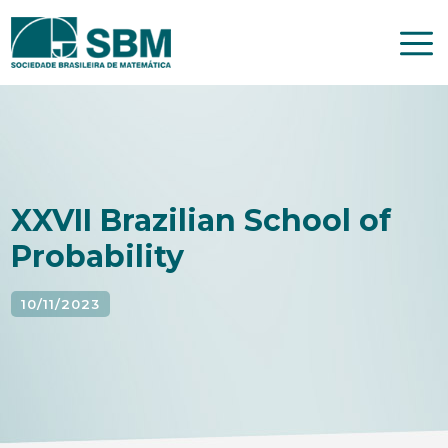
Pular
para
o
conteúdo
XXVII Brazilian School of
Probability
10/11/2023