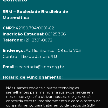
SBM – Sociedade Brasileira de
Matemática
CNPJ:
42.180.794/0001-62
Inscrição Estadual:
86.125.366
Telefone:
(21) 2391-8072
Endereço:
Av. Rio Branco, 109 sala 703
Centro – Rio de Janeiro/RJ
Email:
secretaria@sbm.org.br
Horário de Funcionamento:
Segunda à sexta | 9h00 ás 18h00
Nós usamos cookies e outras tecnologias
semelhantes para melhorar a sua experiência em
nossos serviços. Ao utilizar nossos serviços, você
concorda com tal monitoramento e com o termo de
consentimento para tratamento de dados da SBM