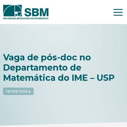
Pular
para
o
conteúdo
Vaga de pós-doc no
Departamento de
Matemática do IME – USP
10/09/2024