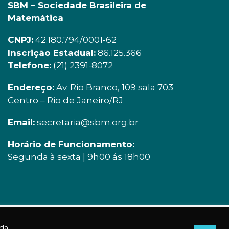
SBM – Sociedade Brasileira de
Matemática
CNPJ:
42.180.794/0001-62
Inscrição Estadual:
86.125.366
Telefone:
(21) 2391-8072
Endereço:
Av. Rio Branco, 109 sala 703
Centro – Rio de Janeiro/RJ
Email:
secretaria@sbm.org.br
Horário de Funcionamento:
Segunda à sexta | 9h00 ás 18h00
Acessos a essa página: 3121
 da