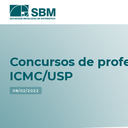
Pular
para
o
conteúdo
Concursos de profe
ICMC/USP
08/02/2022