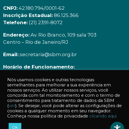
CNPJ:
42.180.794/0001-62
Inscrição Estadual:
86.125.366
Telefone:
(21) 2391-8072
Endereço:
Av. Rio Branco, 109 sala 703
Centro – Rio de Janeiro/RJ
Email:
secretaria@sbm.org.br
Horário de Funcionamento:
Segunda à sexta | 9h00 ás 18h00
Nós usamos cookies e outras tecnologias
semelhantes para melhorar a sua experiência em
nossos serviços. Ao utilizar nossos serviços, você
concorda com tal monitoramento e com o termo de
consentimento para tratamento de dados da SBM
(
ver
). Se desejar, você pode alterar as configurações de
cookies a qualquer momento em seu navegador.
Acessos a essa página: 970
Conheça nossa política de privacidade
clicando aqui
Ok