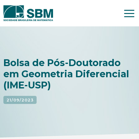
Pular
para
o
conteúdo
Bolsa de Pós-Doutorado
em Geometria Diferencial
(IME-USP)
21/09/2023