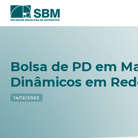
Pular
para
o
conteúdo
Bolsa de PD em Ma
Dinâmicos em Red
14/12/2022