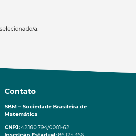
selecionado/a.
Contato
SBM – Sociedade Brasileira de
Matemática
CNPJ:
42.180.794/0001-62
Inscrição Estadual:
86.125.366