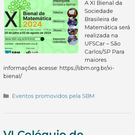
A XI Bienal da
Sociedade
Brasileira de
Matemática será
realizada na
UFSCar – São
Carlos/SP Para
maiores
informações acesse: https://sbm.org.br/xi-
bienal/
Categorias
Eventos promovidos pela SBM
VI Colóquio de