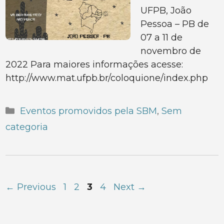
UFPB, João
Pessoa – PB de
07 a 11 de
novembro de
2022 Para maiores informações acesse:
http://www.mat.ufpb.br/coloquione/index.php
Categorias
Eventos promovidos pela SBM
,
Sem
categoria
Page
Page
Page
Page
←
Previous
1
2
3
4
Next
→