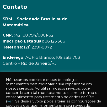
Contato
SBM – Sociedade Brasileira de
Matemática
CNPJ:
42.180.794/0001-62
Inscrição Estadual:
86.125.366
Telefone:
(21) 2391-8072
Endereço:
Av. Rio Branco, 109 sala 703
Centro – Rio de Janeiro/RJ
Email:
secretaria@sbm.org.br
Nós usamos cookies e outras tecnologias
Horário de Funcionamento:
semelhantes para melhorar a sua experiência em
nossos serviços. Ao utilizar nossos serviços, você
Segunda à sexta | 9h00 ás 18h00
concorda com tal monitoramento e com o termo de
consentimento para tratamento de dados da SBM
(
ver
). Se desejar, você pode alterar as configurações de
cookies a qualquer momento em seu navegador.