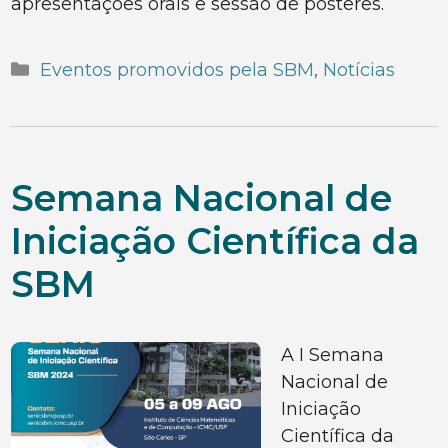
apresentações orais e sessão de pôsteres.
Categorias
Eventos promovidos pela SBM
,
Notícias
Semana Nacional de
Iniciação Científica da
SBM
A I Semana
Nacional de
Iniciação
Científica da