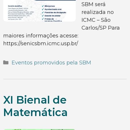
SBM será
realizada no
ICMC – São
Carlos/SP Para
maiores informações acesse:
https://senicsbm.icmc.usp.br/
Categorias
Eventos promovidos pela SBM
XI Bienal de
Matemática