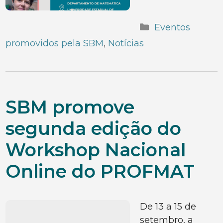
Categorias
Eventos
promovidos pela SBM
,
Notícias
SBM promove
segunda edição do
Workshop Nacional
Online do PROFMAT
De 13 a 15 de
setembro, a