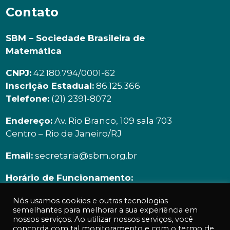
Contato
SBM – Sociedade Brasileira de
Matemática
CNPJ:
42.180.794/0001-62
Inscrição Estadual:
86.125.366
Telefone:
(21) 2391-8072
Endereço:
Av. Rio Branco, 109 sala 703
Centro – Rio de Janeiro/RJ
Email:
secretaria@sbm.org.br
Horário de Funcionamento:
Segunda à sexta | 9h00 ás 18h00
Nós usamos cookies e outras tecnologias
semelhantes para melhorar a sua experiência em
nossos serviços. Ao utilizar nossos serviços, você
concorda com tal monitoramento e com o termo de