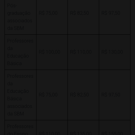
Pós-
graduação
R$ 75,00
R$ 82,50
R$ 97,50
associados
da SBM
Professores
da
R$ 100,00
R$ 110,00
R$ 130,00
Educação
Básica
Professores
da
Educação
R$ 75,00
R$ 82,50
R$ 97,50
Básica
associados
da SBM
Professores
do Ensino
R$ 110,00
R$ 135,00
R$ 155,00